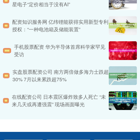
星电子“定价相当于没有AI”
配资知识服务网 亿纬锂能获得实用新型专利
授权：“一种电池箱及储能装置”
手机股票配资 华为半导体首席科学家罕见
受访
实盘股票配资公司 南方两倍做多海力士跌超
30% 7月以来累跌超75%
在线配资公司 日本震区爆炸致多人死亡 “未
来几天或再遭强震” 现场画面曝光