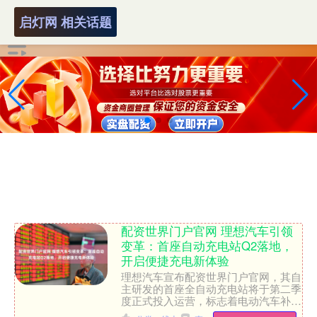
启灯网 相关话题
配资世界门户官网 理想汽车引领
变革：首座自动充电站Q2落地，
开启便捷充电新体验
理想汽车宣布配资世界门户官网，其自
主研发的首座全自动充电站将于第二季
度正式投入运营，标志着电动汽车补能
方式进入全新阶段。该充电站通过机械